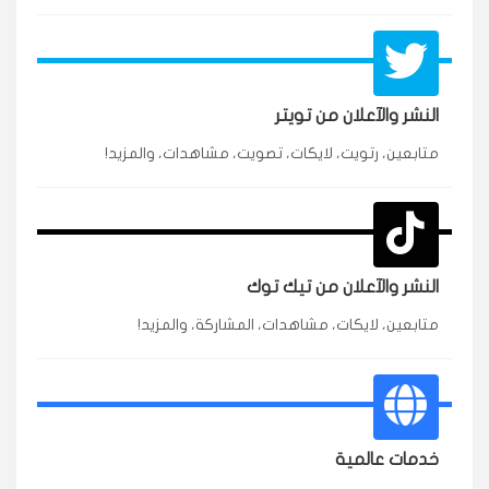
النشر والآعلان من تويتر
متابعين، رتويت، لايكات، تصويت، مشاهدات، والمزيد!
★★★★★
محمد
م
🇸🇦 السعودية — الرياض
3 جنرال
متابعين وربي انستقرام بسرعة رهيبة، والنتائج وممتازة.
انسكاب
النشر والآعلان من تيك توك
★★★★★
نورة
ن
🇦🇪 الإمارات — دبي
متابعين، لايكات، مشاهدات، المشاركة، والمزيد!
٥ دورات
طلبت مشاهدات تيك توك للبدء بالتنفيذ فورًا، ومجانية
ممتازة للتميز.
قيادتك
خدمات عالمية
★★★★★
غام
ع
🇰🇼 الكويت — الكويت
قبل ٢ ساعة