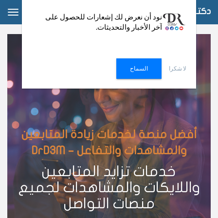
دكتور دعم
ggle
نود أن نعرض لك إشعارات للحصول على
آخر الأخبار والتحديثات.
ation
لا شكرا
السماح
أفضل منصة لخدمات زيادة المتابعين
والمشاهدات والتفاعل – DrD3M
خدمات تزايد المتابعين
واللايكات والمشاهدات لجميع
منصات التواصل