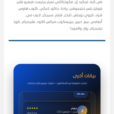
في كيه، لينكيد إن، فكونتاكتي تمبلر بنترست فيميو فاين
اشتريت لايكات وتعليقات انستقرام وجاني تفاعلي واضح
قوقل بلس ديليموشن، زيادة، جاكو، لايكي, كلوب هاوس،
لفترة قصيرة خلال الوقت.
شراء، كيوي تويتش, تايدل, شازم, سبريكر, لايف مي,
حلوى
أنغامي, بيع، دييزر, بيريسكوب,ميكس كلاود, فليبجرام, كورا
تيليجرام, زوار، والمزيد!
★★★★★
روان
س
🇶🇦 قطر — الدوحة
قبل 7 سنوات
لوحة مرتبة، أتابع وأعرف الحالة الفورية بلحظة.
مقدم الطلب
★★★★★
سوريا
ف
🇧🇭 البحرين — المنامة
قبل 4 سنوات
بيانات أخرى
خدمات جاكو ممتازة جدًا، مشاهدات قصيرة ومناسبة
للاستخدام.
تجارب حقيقية من المشاهير — تنفيذ سريع خلال ساعات.
سناب شات
★★★★★
حسام
ح
🇪🇬 مصر — القاهرة
قبل 6 ساعات