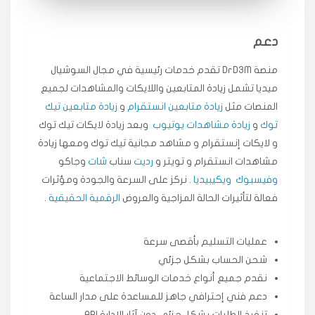
متابعيني انستقرام بسرعة رهيبة، والنتائج وممتازة.
انسكاب
دعم
★★★★★
ميه
ن
منصة DrD3M تقدم خدمات رئيسية في مجال السوشيال
🇦🇪 الإمارات — دبي
٥ دورات
ميديا ​​تشمل زيادة المتابعين واللايكات والمشاهدات لجميع
طلبت مشاهدات تيك توك تبدأ التنفيذ فورًا، ممتازة اسعدني
دكتور دعم.
المنصات مثل
زيادة متابعين انستقرام
و
زيادة متابعين تيك
توك
و
زيادة مشاهدات يوتيوب
وبعد زيادة لايكات تيك توك
قيادتك
و لايكات إنستقرام و مشاهد مجانية تيك توك ومعها زيادة
مشاهدات انستقرام و تويتر و
رديت
سناب
شات
وجاكو
★★★★★
علي
ع
🇰🇼 الكويت — الكويت
وفيسبوك
ويكيبيديا
. نركز على السرعة والجودة ومؤثرات
قبل ٢ ساعة
فعالة لتأثيرات الحالة المزاجية والعروض
الرقمية الحقيقية
.
اشتريت لايكات وتعليقات انستقرام وجاني تفاعلي واضح
لفترة قصيرة خلال الوقت.
حلوى
عمليات التسليم بأقصى سرعة
شحن الحساب بشكل جزئي
★★★★★
ربح
س
نقدم جميع أنواع خدمات الوسائط الاجتماعية
🇶🇦 قطر — الدوحة
قبل 7 سنوات
دعم فني إحترافي جاهز للمساعدة على مدار الساعة
لوحة مرتبة، أتابع وأعرف الحالة الفورية بلحظة.
تنفيذ الطلبات بشكل جزئي دون آثار الإدارة API