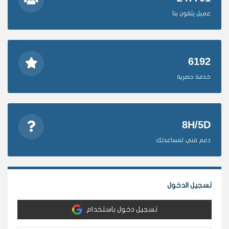
عميل يثقون بنا
6192
خدمة حصرية
8H/5D
دعم فني لمساعدتك
تسجيل الدخول
تسجيل دخول باستخدام