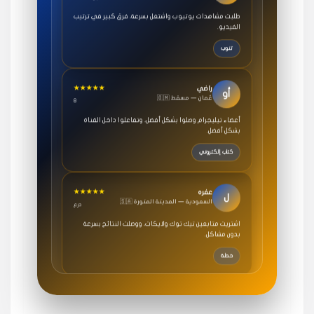
طلبت مشاهدات يوتيوب واشتغل بسرعة، فرق كبير في ترتيب
الفيديو.
تنوب
★★★★★
راضي
أو
🇴🇲 عُمان — مسقط
8
أعضاء تيليجرام وصلوا بشكل أفضل، وتفاعلوا داخل القناة
بشكل أفضل.
كتاب إلكتروني
★★★★★
عفره
ل
🇸🇦 السعودية — المدينة المنورة
درع
اشتريت متابعين تيك توك ولايكات، ووصلت النتائج بسرعة
بدون مشاكل.
خطة
★★★★★
سامي
م
🇸🇦 السعودية — الرياض
3 جنرال