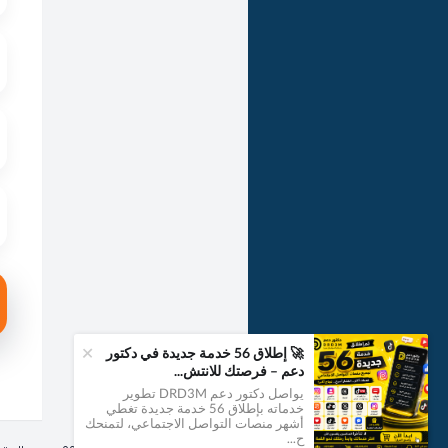
+
🚀 إطلاق 56 خدمة جديدة في دكتور
دعم – فرصتك للانتش...
يواصل دكتور دعم DRD3M تطوير
خدماته بإطلاق 56 خدمة جديدة تغطي
1
أشهر منصات التواصل الاجتماعي، لتمنحك
ح...