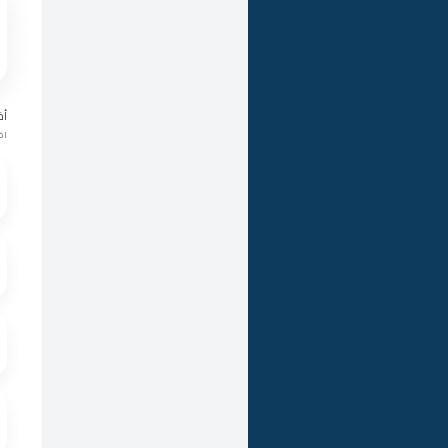
أق
اخ