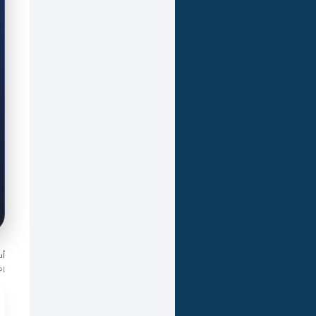
أسئ
إج