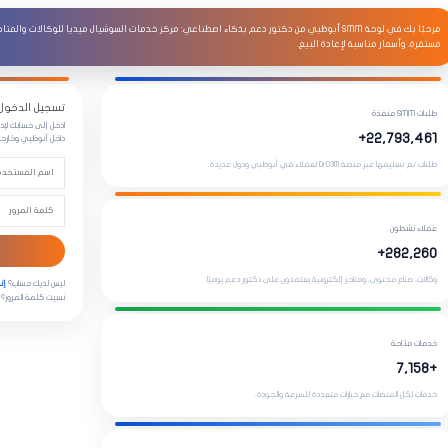
🇦🇪
لوحة SMM مخصصة لأبوظبي
مرحبًا بك في لوحة SMM أبوظبي من دكتور دعم بذكاء اصطناعي: مركز خدمات السوشيال ميديا للوكالات
مستقرة، وأسعار مناسبة لإعادة البيع.
دكتور دعم –
لوحة الذكاء الاصطناعي في أبوظبي
زيادة متابعين وتفاعل السوشيال ميديا في أبوظبي من لوحة واحدة سريعة وآمنة
أطلق حملات نمو احترا
تسجيل الدخول إلى ل
طلبات SMM منفذة
المحتوى في أبوظبي.
ادخل إلى حسابك لإدا
22,793,461+
داخل أبوظبي وخارجه
طلبات تم تسليمها عبر منصة DrD3M لعملاء في أبوظبي ودول عديدة.
عملاء نشطون
282,260+
وكالات، صناع محتوى، ومتاجر إلكترونية يعتمدون على دكتور دعم يوميًا.
ليس لديك حساب؟
إن
نسيت كلمة المرور؟
خدمات متاحة
+7,158
خدمات لكل المنصات مع خيارات متعددة للسرعة والجودة.