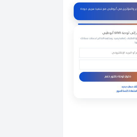
 والمتاجر والمؤثرين في أبوظبي مع تنفيذ سريع، جودة
فية لتيك توك، انستقرام، سناب شات، يوتيوب، فيسبوك، X وتيليجرام عبر لوحة DrD3M المصممة لأصحاب الأعمال وصناع
وحة SMM أبوظبي
رة الطلبات، إضافة رصيد، ومتابعة النتائج لحملات عملائك
ا.
دخول لوحة دكتور دعم
شاء حساب جديد
استعادة كلمة المرور