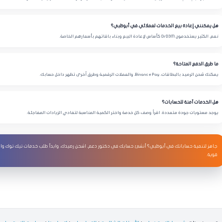
🇦🇪
★★★★★
تيليجرام
خدمة
أعضاء تيليجرام
ممتازة للقناة عندي، وبدأت النتائج بشكل سريع.
هل يمكنني إعادة بيع الخدمات لعملائي في أبوظبي؟
نعم، الكثير يستخدمون DrD3M كأساس لإعادة البيع وبناء باقاتهم بأسعارهم الخاصة.
سارة – المارينا
🇦🇪
★★★★★
ريلز
ما طرق الدفع المتاحة؟
أفضل شيء إن الخدمات واضحة وفيها مستويات، اخترت
مشاهدات ريلز
وطلعت ممتازة.
يمكنك شحن الرصيد بالبطاقات، Binance Pay، والعملات الرقمية وطرق أخرى تظهر داخل حسابك.
هل الخدمات آمنة للحسابات؟
يوجد مستويات جودة متعددة. اقرأ وصف كل خدمة واختر الكمية المناسبة لتفادي الزيادات المفاجئة.
جاهز لتنمية حساباتك في أبوظبي؟ أنشئ حسابك في دكتور دعم، اشحن رصيدك، وابدأ طلب خدمات تيك توك وانس
قوية.