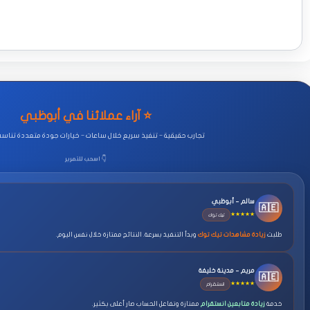
⭐ آراء عملائنا في أبوظبي
تجارب حقيقية – تنفيذ سريع خلال ساعات – خيارات جودة متعددة تناس
👇 اسحب للتمرير
سالم – أبوظبي
🇦🇪
★★★★★
تيك توك
طلبت
زيادة مشاهدات تيك توك
وبدأ التنفيذ بسرعة. النتائج ممتازة خلال نفس اليوم.
مريم – مدينة خليفة
🇦🇪
★★★★★
انستقرام
خدمة
زيادة متابعين انستقرام
ممتازة وتفاعل الحساب صار أعلى بكثير.