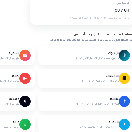
الدعم الفني
5D / 8H
فريق دعم جاهز لمساعدتك في إدارة الطلبات وحل أي مشكلة.
سام السوشيال ميديا داخل لوحة أبوظبي
تر المنصة التي تريد تعزيزها واكتشف مئات الخدمات داخل لوحة DrD3M.
تيك توك
انستقرام
📸
♪
متابعين، مشاهدات، لايكات، تعليقات، وبث مباشر.
متابعين، لايكات، تعل
سناب شات
يوتيوب
▶
👻
مشاهدات سنابات وستوري لتعزيز الوصول.
مشاهدات، لايكات، سا
فيسبوك
X (تويتر)
X
f
لايكات الصفحة، تفاعل المنشورات، ومشاهدات.
متابعين، لايكات، ريت
تيليجرام
جاكو
J
✈
أعضاء قنوات، مشاهدات منشورات، وتفاعل.
خدمات مخصصة لصناع