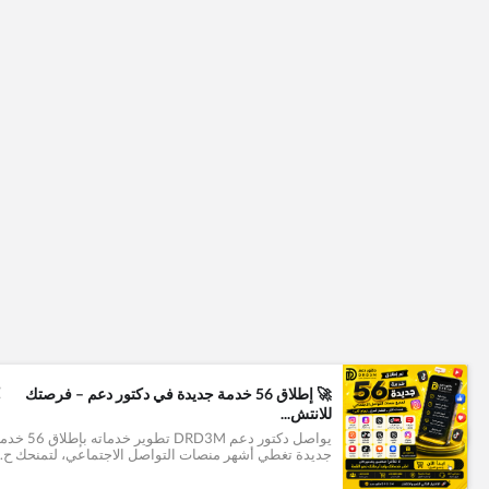
+
🚀 إطلاق 56 خدمة جديدة في دكتور دعم – فرصتك
1
للانتش...
يواصل دكتور دعم DRD3M تطوير خدماته بإطل
جديدة تغطي أشهر منصات التواصل الاجتماعي، لتمنحك ح..