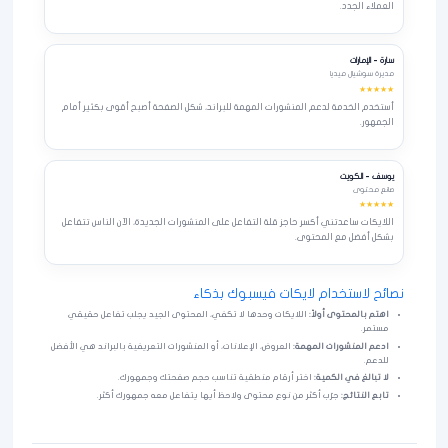
العملاء الجدد.
سارة – الإمارات
مديرة سوشيال ميديا
★★★★★
أستخدم الخدمة لدعم المنشورات المهمة للبراند، شكل الصفحة أصبح أقوى بكثير أمام
الجمهور.
يوسف – الكويت
صانع محتوى
★★★★★
اللايكات ساعدتني أكسر حاجز قلة التفاعل على المنشورات الجديدة، الآن الناس تتفاعل
بشكل أفضل مع المحتوى.
نصائح لاستخدام لايكات فيسبوك بذكاء
اهتم بالمحتوى أولاً:
اللايكات وحدها لا تكفي، المحتوى الجيد يجلب تفاعل حقيقي
مستمر.
ادعم المنشورات المهمة:
العروض، الإعلانات، أو المنشورات التعريفية بالبراند هي الأفضل
للدعم.
لا تبالغ في الكمية:
اختر أرقام منطقية تناسب حجم صفحتك وجمهورك.
تابع النتائج:
جرّب أكثر من نوع محتوى ولاحظ أيها يتفاعل معه جمهورك أكثر.