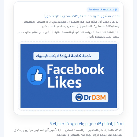
📘 فيسبوك
Facebook Likes
ادعم منشوراتك وصفحتك بلايكات تعطي انطباعاً قوياً
اللايكات تعتبر أول مؤشر على قوة المحتوى، وتساعد في زيادة التفاعل (تعليقات
ومشاركات) عندما يرى المتابعون أن المنشور يحظى باهتمام كبير.
اختر الباقة المناسبة، ضع رابط المنشور أو الصفحة، واترك الباقي على نظام دكتور دعم
لتتبع الطلب وتنفيذه بأمان.
لماذا زيادة لايكات فيسبوك مهمة لحسابك؟
اللايكات العالية على المنشورات والصفحة تعطي انطباعاً فورياً أن المحتوى موثوق ويستحق
المتابعة، مما يشجع الزوار الجدد على التفاعل والمتابعة.