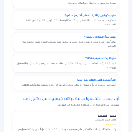
فقط، مع ضرورة التزامك بسياسات فيسبوك.
هل يمكن توزيع اللايكات على أكثر من منشور؟
يمكن ذلك حسب نظامك الداخلي، يمكنك كتابة ملاحظة بتوزيع الكمية في خانة
الملاحظات.
متى تبدأ اللايكات بالظهور؟
غالباً خلال فترة قصيرة بعد تأكيد الطلب والدفع، وقد تختلف المدة حسب الضغط على
النظام.
هل اللايكات حقيقية 100%؟
نوعية اللايكات تعتمد على مزود الخدمة في نظامك. يمكنك توضيح طبيعتها بالتفصيل
إن رغبت.
هل أستطيع إلغاء الطلب بعد البدء؟
بعد بدء التنفيذ غالباً لا يمكن الإلغاء، لذلك تأكد من الرابط والكمية قبل تأكيد الطلب.
آراء عملاء استخدموا خدمة لايكات فيسبوك من دكتور دعم
يمكنك استبدال هذه الآراء بنماذج حقيقية من عملائك.
محمد – السعودية
صاحب متجر إلكتروني
★★★★★
رفعت لايكات إعلانات المتجر على فيسبوك، والنتيجة كانت تفاعل أعلى وثقة أفضل من