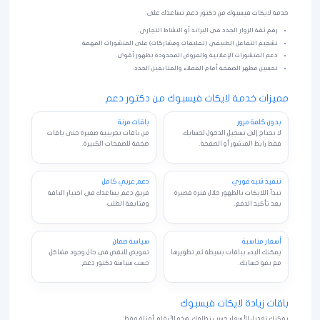
خدمة لايكات فيسبوك من دكتور دعم تساعدك على:
رفع ثقة الزوار الجدد في البراند أو النشاط التجاري.
تشجيع التفاعل الطبيعي (تعليقات ومشاركات) على المنشورات المهمة.
دعم المنشورات الإعلانية والعروض المحدودة بظهور أقوى.
تحسين مظهر الصفحة أمام العملاء والمتابعين الجدد.
مميزات خدمة لايكات فيسبوك من دكتور دعم
بدون كلمة مرور
باقات مرنة
لا نحتاج إلى تسجيل الدخول لحسابك،
من باقات تجريبية صغيرة حتى باقات
فقط رابط المنشور أو الصفحة.
ضخمة للصفحات الكبيرة.
تنفيذ شبه فوري
دعم عربي كامل
تبدأ اللايكات بالظهور خلال فترة قصيرة
فريق دعم يساعدك في اختيار الباقة
بعد تأكيد الدفع.
ومتابعة الطلب.
أسعار مناسبة
سياسة ضمان
يمكنك البدء بباقات بسيطة ثم تطويرها
تعويض للنقص في حال وجود مشاكل
مع نمو حسابك.
حسب سياسة دكتور دعم.
باقات زيادة لايكات فيسبوك
يمكنك تعديل الأسعار حسب نظامك، هذه الأرقام أمثلة فقط: