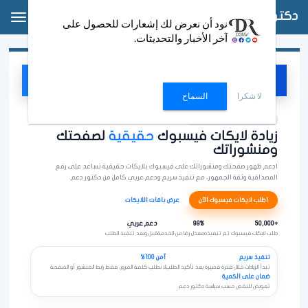
دكتور دعم
oggle
نود أن نعرض لك إشعارات للحصول على
ation
آخر الأخبار والتحديثات.
دكتور دعم DrD3M
اطلب الآن
D3
لا شكرا
السماح
خدمة خاصة لزيادة لايكات فيسبوك
زيادة لايكات فيسبوك
حقيقية
لصفحتك
ومنشوراتك
ادعم ظهور صفحتك ومنشوراتك على فيسبوك بلايكات حقيقية تساعد على رفع
المصداقية وثقة الجمهور، مع تنفيذ سريع ودعم عربي كامل من دكتور دعم.
اطلب لايكات فيسبوك الآن
عرض باقات اللايكات
+50,000
99%
دعم عربي
طلب لايكات فيسبوك تم تنفيذه
معدل رضا عن الخدمة
قبل وبعد تنفيذ الطلب
تنفيذ سريع
آمن 100%
تبدأ الزيادات خلال فترة قصيرة بعد تأكيد الطلب
لا نطلب كلمة المرور، فقط رابط المنشور أو الصفحة
ضمان على الكمية
تعويض للنقص حسب سياسة دكتور دعم