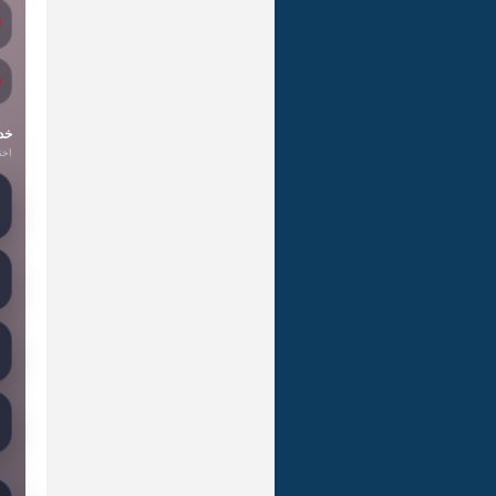
خد
اخت