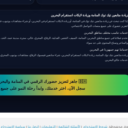
مريم الجنيد — سترة
جاكو • مشاهدات
"خدمة جاكو كانت ممتازة. المحتوى الخاص بي صار ياخد تفاعل أكبر من أول. شكراً للفريق المتعاون."
زيادة متابعين تيك توك المنامة وزيادة لايكات انستقرام البحرين
إذا كنت تبحث عن زيادة متابعين تيك توك في المنامة، أو زيادة لايكات انستقرام في البحرين، أو شراء مشاهدات يوتيوب، فأ
أحمد البلوشي — مدينة حمد
لتعزيز حضورك على جميع منصات التواصل الاجتماعي.
يوتيوب • اشتراكات
خدمات تناسب مختلف مناطق البحرين
"القناة كانت واقفة عند عدد محدود، بعد الخدمة الاشتراكات زادت بشكل كبير. أشكركم على الجهد."
نخدم عملائنا في جميع مناطق البحرين: المنامة، السيف، الجفير، العدلية، الرفاع، المحرق، عالي، سترة، مدينة حمد، الحد
والمتاجر وصناع المحتوى على حد سواء.
خدماتنا تهم جمهورنا في البحرين
هدى سلمان — العدلية
مطعم • انستقرام ريلز
"الريلز بتاع المطعم بدأ ياخد آلاف المشاهدات بعد الخدمة. الحجوزات زادت بشكل واضح. أنصح بالتعامل مع DrD3M."
خدمات جاكو البحرين.
🇧🇭 جاهز لتعزيز حضورك الرقمي في المنامة والبحرين؟ 🇧🇭
سجل الآن، اختر خدمتك، وابدأ رحلة النمو على جميع 
شروط الإستخدام
|
الأسئلة الشائعة
|
التعليمات
|
إتصل بنا
|
سياسة الإسترجاع