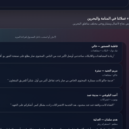
حسين مهدي — المحرق
ء عملائنا في المنامة والبحرين
يوتيوب • مشاهدات + اشتراكات
 نجاح لأعمال ومشاريع في مختلف مناطق البحرين.
"قناتي على يوتيوب عن التراث البحريني، طلبت مشاهدات واشتراكات. الحمدلله الآن الفيديوهات تطلع في الب
🖱️ مرّر أو اسحب داخل الصندوق لقراءة المزيد
فاطمة العصفور — عالي
تيك توك • لايكات + مشاهدات
"زيادة المشاهدات واللايكات ساعدتني أوصل لأكبر عدد من الناس. المحتوى صار يطلع على صفحة الفور يو. أ
مريم الجنيد — سترة
جاكو • مشاهدات
"خدمة جاكو كانت ممتازة. المحتوى الخاص بي صار ياخد تفاعل أكبر من أول. شكراً للفريق المتعاون."
أحمد البلوشي — مدينة حمد
يوتيوب • اشتراكات
"القناة كانت واقفة عند عدد محدود، بعد الخدمة الاشتراكات زادت بشكل كبير. أشكركم على الجهد."
هدى سلمان — العدلية
مطعم • انستقرام ريلز
"الريلز بتاع المطعم بدأ ياخد آلاف المشاهدات بعد الخدمة. الحجوزات زادت بشكل واضح. أنصح بالتعامل مع DrD3M."