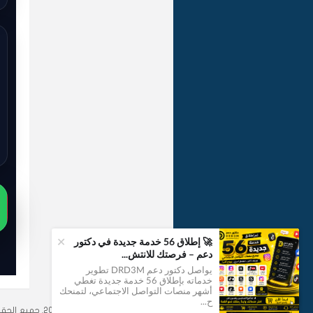
+
🚀 إطلاق 56 خدمة جديدة في دكتور
دعم – فرصتك للانتش...
يواصل دكتور دعم DRD3M تطوير
خدماته بإطلاق 56 خدمة جديدة تغطي
1
أشهر منصات التواصل الاجتماعي، لتمنحك
ح...
موقع
دكتور دعم
© 2012–2026. جميع الحقوق محفوظة.