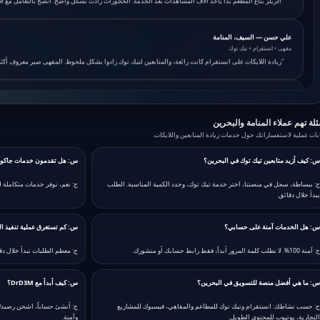
علي حسن — السيف، المنامة
مقهى • انستقرام + تيك توك
"زيادة اللايكات على انستقرام كانت رائعة، والمتابعين لتيك توك زادوا بشكل ملحوظ. المقهى صير معروف أكثر في الم
زهراء إبراهيم — الجفير
صانعة محتوى • جاكو + سناب شات
"خدمات جاكو وسناب شات غيرت تفاعل متابعيني. المحتوى صار يوصل لأكثر من 5 أضعاف قبل. أشكركم على الاحترافية."
لة تهم عملاء المنامة والبحرين
بات عملية لاستفساراتك حول خدمات زيادة المتابعين واللايكات.
نوال راشد — الرفاع
متجر أزياء • فيسبوك + تويتر X
س: كيف أزيد متابعين تيك توك في البحرين؟
س: هل تقدمون خدمات جاكو ف
"متجري في الرفاع صار عنده زبائن أكثر بعد استخدام خدمات فيسبوك وتويتر X. التوصيل سريع والنتائج واضحة."
ج: ببساطة، سجل في منصتنا، اختر خدمة تيك توك، وحدد الكمية المناسبة. الطلب
ج: نعم، نوفر خدمات متكاملة ل
يبدأ خلال دقائق.
حسين مهدي — المحرق
يوتيوب • مشاهدات + اشتراكات
"قناتي على يوتيوب عن التراث البحريني، طلبت مشاهدات واشتراكات. الحمدلله الآن الفيديوهات تطلع في الب
س: هل الخدمات آمنة على حسابي؟
س: كم تستغرق عملية تنفيذ ا
ج: آمنة 100%. لا نطلب كلمة المرور أبداً، فقط رابط حسابك أو منشورك.
ج: معظم الطلبات تبدأ خلال دق
فاطمة العصفور — عالي
تيك توك • لايكات + مشاهدات
س: ما هي أفضل منصة للتسويق في البحرين؟
س: كيف أبدأ مع DrD3M؟
"زيادة المشاهدات واللايكات ساعدتني أوصل لأكبر عدد من الناس. المحتوى صار يطلع على صفحة الفور يو. أ
ج: حسب نشاطك: انستقرام وتيك توك للمطاعم والمقاهي، فيسبوك للمشاريع
ج: أنشئ حساباً، اشحن رصيدك
التجارية، يوتيوب للمحتوى الطويل.
وآمنة.