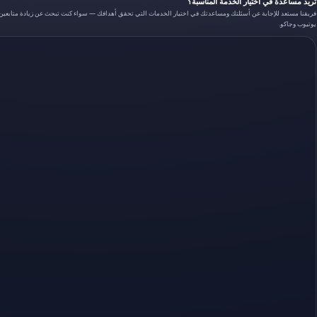
تريد مساعدة في اختيار الخدمة المناسبة؟
فريقنا مستعد للإجابة عن أسئلتك ومساعدتك في اختيار الخدمات التي تحقق أهدافك — سواء كنت تبحث عن زيادة متابعين تي
يوتيوب وجاكو.
علي حسن — السيف، المنامة
مقهى • انستقرام + تيك توك
"زيادة اللايكات على انستقرام كانت رائعة، والمتابعين لتيك توك زادوا بشكل ملحوظ. المقهى صير معروف أكثر في الم
زهراء إبراهيم — الجفير
صانعة محتوى • جاكو + سناب شات
"خدمات جاكو وسناب شات غيرت تفاعل متابعيني. المحتوى صار يوصل لأكثر من 5 أضعاف قبل. أشكركم على الاحترافية."
نوال راشد — الرفاع
متجر أزياء • فيسبوك + تويتر X
"متجري في الرفاع صار عنده زبائن أكثر بعد استخدام خدمات فيسبوك وتويتر X. التوصيل سريع والنتائج واضحة."