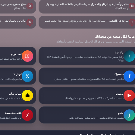
متاجر وأعمال في الرفاع والمحرق
— زيادة الوعي بالعلامة التجارية ووصول
صناع محتوى بحرينيون
—
🎬
🛍️
أوسع للعملاء.
شات وجاكو.
سرعة في التنفيذ
— طلباتك تبدأ خلال دقائق، ونتائج واضحة خلال وقت قصير.
أمان تام لحساباتك
— لا 
🔒
⚡
ماتنا لكل منصة من منصاتك
ر المنصة التي تريد تنميتها، ونوفر لك الحلول المناسبة لتحقيق أهدافك.
تيك توك
انستقرام
IG
♪
زيادة متابعين تيك توك، لايكات، مشاهدات، تعليقات — وصول أسرع لصفحة "For
زيادة لايكات انستقرام،
You".
فيسبوك
تويتر X
𝕏
f
متابعين للصفحات، لايكات للمنشورات، مشاهدات فيديو — تفاعل حقيقي.
متابعين، إعجابات، إعا
يوتيوب
سناب شات
👻
▶
مشاهدات، اشتراكات، لايكات، شورتس — نمو متسارع لقناتك.
مشاهدات قصص، متابعي
جاكو
باقات مخصصة
⚡
J
مشاهدات، تفاعل، متابعين — دعم متكامل لحسابات جاكو.
حزم تناسب احتياجاتك 