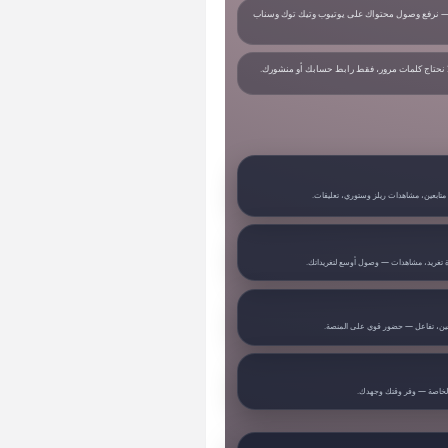
 نرفع وصول محتواك على يوتيوب وتيك توك وسناب
نحتاج كلمات مرور، فقط رابط حسابك أو منشورك.
 متابعين، مشاهدات ريلز وستوري، تعليقات.
دة تغريد، مشاهدات — وصول أوسع لتغريداتك.
ن، تفاعل — حضور قوي على المنصة.
الخاصة — وفر وقتك وجهدك.