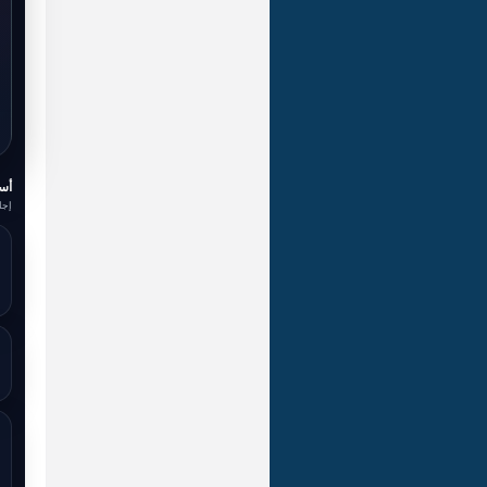
أسئ
إجا