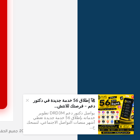
+
🚀 إطلاق 56 خدمة جديدة في دكتور
دعم – فرصتك للانتش...
يواصل دكتور دعم DRD3M تطوير
خدماته بإطلاق 56 خدمة جديدة تغطي
1
أشهر منصات التواصل الاجتماعي، لتمنحك
ح...
موقع
دكتور دعم
© 2012–2026. جميع الحقوق محفوظة.