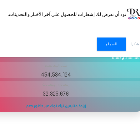
نود أن نعرض لك إشعارات للحصول على آخر الأخبار والتحديثات.
DR
 شكرا
السماح
ال مباشر
@b
عدد المتابعين
454,534,124
إجمالي الإعجابات
32,325,678
زيادة متابعين تيك توك عبر دكتور دعم