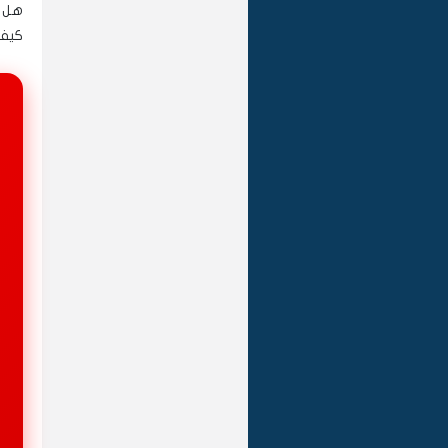
هل ف
كيف 