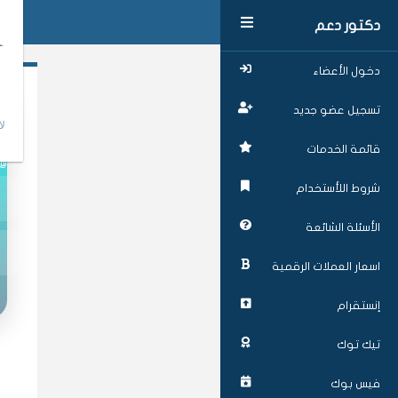
دكتور دعم
دخول الأعضاء
تسجيل عضو جديد
لا
مث
قائمة الخدمات
ackythomas
شروط اللأستخدام
الأسئلة الشائعة
اسعار العملات الرقمية
إنستقرام
تيك توك
فيس بوك