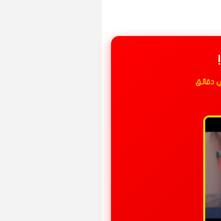
 دقائق