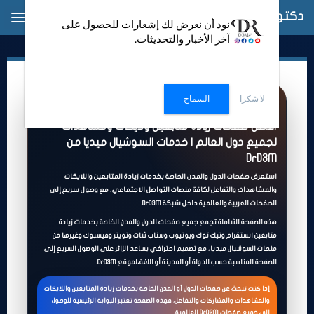
دكتور دعم
oggle
نود أن نعرض لك إشعارات للحصول على
آخر الأخبار والتحديثات.
ation
لا شكرا
السماح
DrD3M | صفحات الدول والمدن
أفضل صفحات زيادة متابعين ولايكات ومشاهدات
لجميع دول العالم | خدمات السوشيال ميديا من
DrD3M
استعرض صفحات الدول والمدن الخاصة بخدمات زيادة المتابعين واللايكات
والمشاهدات والتفاعل لكافة منصات التواصل الاجتماعي، مع وصول سريع إلى
الصفحات العربية والعالمية داخل شبكة DrD3M.
هذه الصفحة الشاملة تجمع جميع صفحات الدول والمدن الخاصة بخدمات زيادة
متابعين انستقرام وتيك توك ويوتيوب وسناب شات وتويتر وفيسبوك وغيرها من
منصات السوشيال ميديا، مع تصميم احترافي يساعد الزائر على الوصول السريع إلى
الصفحة المناسبة حسب الدولة أو المدينة أو اللغة،لموقع DrD3M.
إذا كنت تبحث عن صفحات الدول أو المدن الخاصة بخدمات زيادة المتابعين واللايكات
والمشاهدات والمشاركات والتفاعل، فهذه الصفحة تعتبر البوابة الرئيسية للوصول
إلى جميع صفحات DrD3M العالمية.