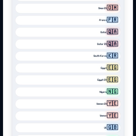
🇴🇲
Oman EN
🇫🇷
France
🇶🇦
Qatar
🇶🇦
Qatar EN
🇰🇷
South Korea
🇪🇬
Egypt
🇪🇬
Egypt EN
🇳🇬
Nigeria
🇾🇪
Yemen EN
🇾🇪
Yemen
🇬🇧
UK