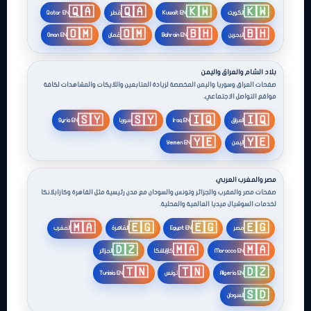
🇶🇦
🇶🇦
🇰🇼
🇰🇼
الكويت
Kuwait EN
قطر
Qatar EN
🇴🇲
🇴🇲
🇧🇭
🇧🇭
البحرين
Bahrain EN
عُمان
Oman EN
بلاد الشام والعراق واليمن
صفحات العراق وسوريا واليمن المخصصة لزيادة المتابعين واللايكات والمشاهدات لكافة
مواقع التواصل الاجتماعي.
🇸🇾
🇸🇾
🇮🇶
🇮🇶
العراق
Iraq EN
سوريا
Syria EN
🇾🇪
🇾🇪
اليمن
Yemen EN
مصر والمغرب العربي
صفحات مصر والمغرب والجزائر وتونس والسودان مع مدن رئيسية مثل القاهرة وكازابلانكا
لخدمات السوشيال ميديا العالمية والمحلية.
🇲🇦
🇪🇬
🇪🇬
🇪🇬
مصر
Egypt EN
القاهرة
المغرب
🇩🇿
🇲🇦
🇲🇦
Morocco EN
كازابلانكا
الجزائر
🇹🇳
🇹🇳
🇩🇿
Algeria EN
تونس
Tunisia EN
🇸🇩
السودان