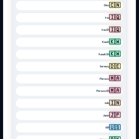
🇨🇳
China
🇮🇶
Iraq
🇮🇶
Iraq EN
🇰🇼
Kuwait
🇰🇼
Kuwait EN
🇩🇪
Germany
🇲🇦
Morocco
🇲🇦
Morocco EN
🇮🇳
India
🇯🇵
Japan
🇺🇸
USA