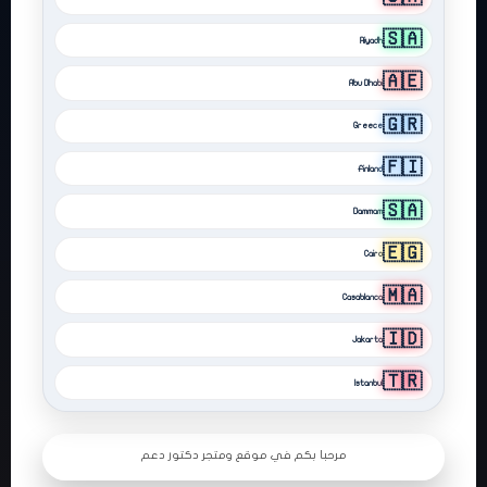
🇸🇦
Riyadh
🇦🇪
Abu Dhabi
🇬🇷
Greece
🇫🇮
Finland
★★★★★
محمد — السعودية
🇸🇦
Dammam
تيك توك • متابعين قبل 3 ساعات
صفحة ممتازة جمعت لي جميع الدول والمدن بسهولة، ووصلت بسرعة إلى
🇪🇬
Cairo
الصفحة المناسبة لخدمات زيادة المتابعين والمشاهدات.
🇲🇦
Casablanca
★★★★★
سارة — الإمارات
🇮🇩
Jakarta
انستقرام • لايكات قبل 5 ساعات
التنسيق واضح جدًا والروابط مرتبة بشكل احترافي، وساعدني في الوصول السريع
🇹🇷
إلى صفحة دبي وأبوظبي بدون بحث طويل.
Istanbul
★★★★★
أحمد — مصر
مرحبا بكم في موقع ومتجر دكتور دعم
يوتيوب • مشاهدات قبل 6 ساعات
من أفضل الصفحات الداخلية في DrD3M، خاصة لمن يبحث عن خدمات السوشيال