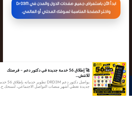
ابدأ الآن باستعراض جميع صفحات الدول والمدن في DrD3M
واختر الصفحة المناسبة لسوقك المحلي أو العالمي.
+
🚀 إطلاق 56 خدمة جديدة في دكتور دعم – فرصتك
للانتش...
1
يواصل دكتور دعم DRD3M تطوير خدماته بإطلاق 56 خ
جديدة تغطي أشهر منصات التواصل الاجتماعي، لتمنحك ح...
موقع
دكتور دعم
© 2012–2026. جميع الحقوق محفوظة.
شروط الإستخدام
|