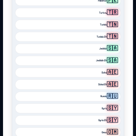
🇵🇰
Pakistan
🇹🇷
Turkey
🇹🇳
Tunisia
🇹🇳
Tunisia EN
🇸🇦
Jeddah
🇸🇦
Jeddah EN
🇦🇪
Dubai
🇦🇪
Dubai EN
🇷🇺
Russia
🇸🇾
Syria
🇸🇾
Syria EN
🇴🇲
Oman