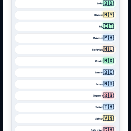
🇸🇩
Sudan
🇲🇾
Malaysia
🇮🇹
Italy
🇵🇭
Philippines
🇳🇱
Nederland
🇲🇽
Mexico
🇸🇪
Sweden
🇳🇴
Norge
🇸🇬
Singapore
🇹🇭
Thailand
🇻🇳
Vietnam
🇨🇭
Switzerland