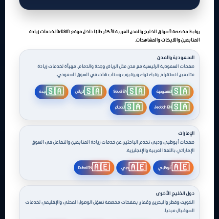
صفحات الخليج والمدن العربية
روابط مخصصة لأسواق الخليج والمدن العربية الأكثر طلبًا داخل موقع DrD3M لخدمات زيادة
المتابعين واللايكات والمشاهدات.
السعودية والمدن
صفحات السعودية الرئيسية مع مدن مثل الرياض وجدة والدمام، مهيأة لخدمات زيادة
متابعين انستقرام وتيك توك ويوتيوب وسناب شات في السوق السعودي.
🇸🇦
🇸🇦
🇸🇦
🇸🇦
السعودية
Saudi EN
الرياض
جدة
🇸🇦
🇸🇦
Jeddah EN
الدمام
الإمارات
صفحات أبوظبي ودبي تخدم الباحثين عن خدمات زيادة المتابعين والتفاعل في السوق
الإماراتي باللغة العربية والإنجليزية.
🇦🇪
🇦🇪
🇦🇪
أبوظبي
دبي
Dubai EN
دول الخليج الأخرى
الكويت وقطر والبحرين وعُمان بصفحات مخصصة تسهّل الوصول المحلي والإقليمي لخدمات
السوشيال ميديا.