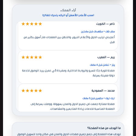
ميديا لجميع الدول في مكان واحد.
آراء العملاء
اسحب للأعلى/للأسفل أو اتركه يتحرك تلقائيًا
★★★★★
ناصر — الكويت
سناب شات • مشاهدات قبل ساعتين
أعجبني ترتيب الدول والأعلام النيون، والتنقل بين الصفحات صار أسهل بكثير من
قبل.
★★★★★
ريم — المغرب
ريلز • تفاعل قبل 4 ساعات
صفحة قوية جدًا للسيو والروابط الداخلية، ومفيدة لأي عميل يريد الوصول لخدمة
دولة معينة بسرعة.
★★★★★
محمد — السعودية
تيك توك • متابعين قبل 3 ساعات
صفحة ممتازة جمعت لي جميع الدول والمدن بسهولة، ووصلت بسرعة إلى
الصفحة المناسبة لخدمات زيادة المتابعين والمشاهدات.
★★★★★
سارة — الإمارات
انستقرام • لايكات قبل 5 ساعات
ما الهدف من هذه الصفحة؟
التنسيق واضح جدًا والروابط مرتبة بشكل احترافي، وساعدني في الوصول السريع
تهدف هذه الصفحة إلى جمع جميع صفحات الدول والمدن في مكان واحد لتسهيل الوصول