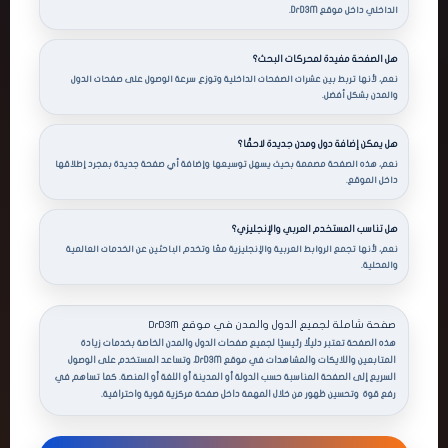
إلى صفحة دبي وأبوظبي بدون بحث طويل.
الداخلي داخل موقع DrD3M.
★★★★★
أحمد — مصر
هل الصفحة مفيدة لمحركات البحث؟
يوتيوب • مشاهدات قبل 6 ساعات
نعم، لأنها تربط بين عشرات الصفحات الداخلية وتوزع سرعة الوصول على صفحات الدول
والمدن بشكل أفضل.
من أفضل الصفحات الداخلية في DrD3M، خاصة لمن يبحث عن خدمات السوشيال
ميديا لجميع الدول في مكان واحد.
هل يمكن إضافة دول ومدن جديدة لاحقًا؟
★★★★★
ناصر — الكويت
نعم، هذه الصفحة مصممة بحيث يسهل توسيعها وإضافة أي صفحة جديدة بمجرد إطلاقها
داخل الموقع.
سناب شات • مشاهدات قبل ساعتين
أعجبني ترتيب الدول والأعلام النيون، والتنقل بين الصفحات صار أسهل بكثير من
قبل.
هل تناسب المستخدم العربي والإنجليزي؟
نعم، لأنها تجمع الروابط العربية والإنجليزية معًا وتخدم الباحثين عن الخدمات العالمية
والمحلية.
★★★★★
ريم — المغرب
ريلز • تفاعل قبل 4 ساعات
صفحة قوية جدًا للسيو والروابط الداخلية، ومفيدة لأي عميل يريد الوصول لخدمة
صفحة شاملة لجميع الدول والمدن في موقع DrD3M
دولة معينة بسرعة.
هذه الصفحة تعتبر دليلًا رئيسيًا لجميع صفحات الدول والمدن الخاصة بخدمات زيادة
المتابعين واللايكات والمشاهدات في موقع DrD3M، وتساعد المستخدم على الوصول
السريع إلى الصفحة المناسبة حسب الدولة أو المدينة أو اللغة أو المنصة. كما تساهم في
رفع قوة وتحسين ظهور من خلال المهمة داخل صفحة مركزية قوية واحترافية.